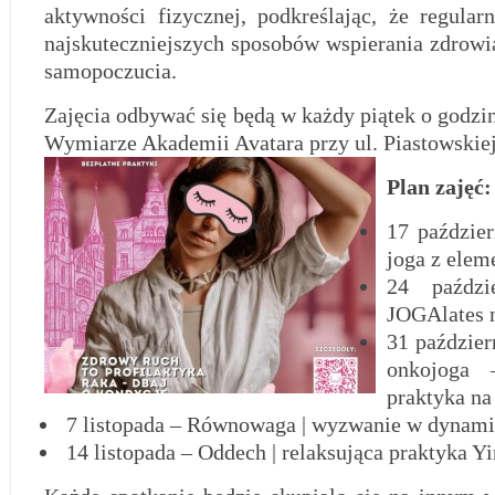
aktywności fizycznej, podkreślając, że regular
najskuteczniejszych sposobów wspierania zdrowia
samopoczucia.
Zajęcia odbywać się będą w każdy piątek o godz
Wymiarze Akademii Avatara przy ul. Piastowskiej
Plan zajęć:
17 paździer
joga z elem
24 paździ
JOGAlates n
31 paździer
onkojoga 
praktyka na
7 listopada – Równowaga | wyzwanie w dynami
14 listopada – Oddech | relaksująca praktyka Yi