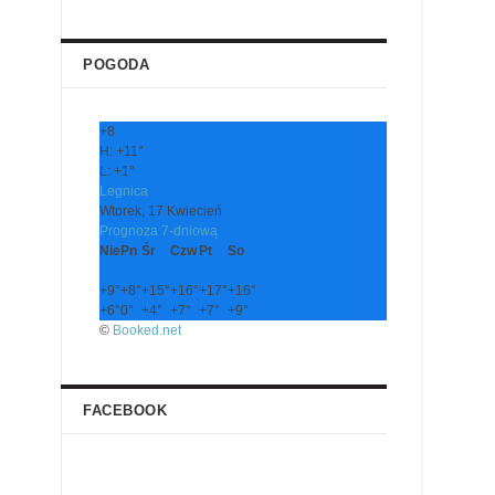
POGODA
+
8
H:
+
11°
L:
+
1°
Legnica
Wtorek, 17 Kwiecień
Prognoza 7-dniową
Nie
Pn
Śr
Czw
Pt
So
+
9°
+
8°
+
15°
+
16°
+
17°
+
16°
+
6°
0°
+
4°
+
7°
+
7°
+
9°
©
Booked.net
FACEBOOK