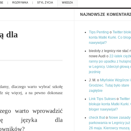
SE
ROZRYWKA
STYL ŻYCIA
WIEDZA
NAJNOWSZE KOMENTAR
ą dla
Tips Penting
o
Twitter blok
konta Matki Kurki. Co blog
nawywijał?
biedoty z legnicy nie stać 
nowe Audi o
22-latek cięż
ranny po upadku z hulajno
w Legnicy. Uderzył głową 
jezdnię
J. M. o
Młyńskie Wzgórze i
Grodziec. Tutaj było stare
adamy, dlaczego warto wybrać szkołę
zagłębie
dz się więcej, a na pewno dokonasz
Link Tips Sukses
o
Twitter
blokuje konta Matki Kurki.
zego warto wprowadzić
bloger nawywijał?
check that
o
Nowe zasady
ukę języka dla
parkowania w Legnicy już
cowników?
26 maja. Kierowcy muszą