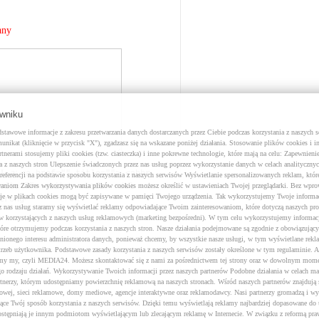
any
owniku
tawowe informacje z zakresu przetwarzania danych dostarczanych przez Ciebie podczas korzystania z naszych 
nikat (kliknięcie w przycisk "X"), zgadzasz się na wskazane poniżej działania. Stosowanie plików cookies i i
tnerami stosujemy pliki cookies (tzw. ciasteczka) i inne pokrewne technologie, które mają na celu: Zapewnieni
a z naszych stron Ulepszenie świadczonych przez nas usług poprzez wykorzystanie danych w celach analitycznyc
-a:
L
<a href="" title=""> <abbr
referencji na podstawie sposobu korzystania z naszych serwisów Wyświetlanie spersonalizowanych reklam, któ
cite=""> <cite> <code> <del
aniom Zakres wykorzystywania plików cookies możesz określić w ustawieniach Twojej przeglądarki. Bez wpr
cje w plikach cookies mogą być zapisywane w pamięci Twojego urządzenia. Tak wykorzystujemy Twoje inform
trong>
z nas usług staramy się wyświetlać reklamy odpowiadające Twoim zainteresowaniom, które dotyczą naszych pr
w korzystających z naszych usług reklamowych (marketing bezpośredni). W tym celu wykorzystujemy informac
które otrzymujemy podczas korzystania z naszych stron. Nasze działania podejmowane są zgodnie z obowiązuj
nionego interesu administratora danych, ponieważ chcemy, by wszystkie nasze usługi, w tym wyświetlane rekla
rzeb użytkownika. Podstawowe zasady korzystania z naszych serwisów zostały określone w tym regulaminie. 
śmy my, czyli MEDIA24. Możesz skontaktować się z nami za pośrednictwem tej strony oraz w dowolnym mome
go rodzaju działań. Wykorzystywanie Twoich informacji przez naszych partnerów Podobne działania w celach m
rtnerzy, którym udostępniamy powierzchnię reklamową na naszych stronach. Wśród naszych partnerów znajdują 
mowej, sieci reklamowe, domy mediowe, agencje interaktywne oraz reklamodawcy. Nasi partnerzy gromadzą i wy
jące Twój sposób korzystania z naszych serwisów. Dzięki temu wyświetlają reklamy najbardziej dopasowane do
dostępniają je innym podmiotom wyświetlającym lub zlecającym reklamę w Internecie. W związku z reformą pr