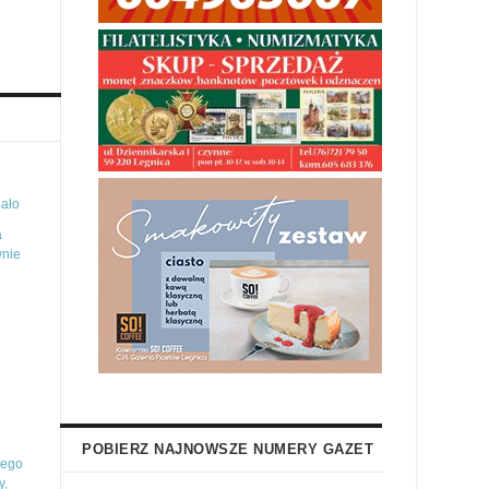
iało
a
wnie
POBIERZ NAJNOWSZE NUMERY GAZET
iego
y,