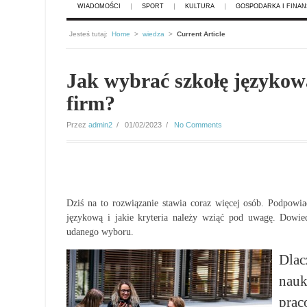
WIADOMOŚCI
SPORT
KULTURA
GOSPODARKA I FINAN
Jesteś tutaj:
Home
>
wiedza
>
Current Article
Jak wybrać szkołę językow
firm?
Przez
admin2
/ 01/02/2023 /
No Comments
Dziś na to rozwiązanie stawia coraz więcej osób. Podpowi
językową i jakie kryteria należy wziąć pod uwagę. Dowie
udanego wyboru.
Dlac
na
pra