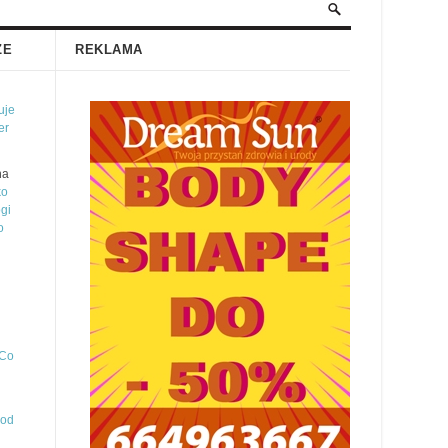
ZE
REKLAMA
uje
er
na
ko
gi
o
 Co
 od