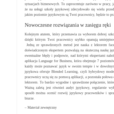
sytuacjach biznesowych. To zaprocentuje zarówno w pracy, j
że na usługi szkoły językowej zdecydowało się wielu przed
jakim poziomie językowym są Twoi pracownicy, będzie to pra
Nowoczesne rozwiązania w zasięgu ręki
Kolejnym atutem, który przemawia za wyborem dobrej szko
dzięki którym Twoi pracownicy szybko opanują umiejętno
Jedną ze sprawdzonych metod jest nauka z lektorem face
doświadczonym ekspertem pozwalają na skuteczną naukę jęz
ewentualne błędy i podpowie, nad którymi ekspertami nale
aplikacja Language for Business, która obejmuje 7 poziomó
każdy może poznawać język w swoim tempie i w dowolnym 
językowa oferuje Blended Learning, czyli hybrydowy mode
pracownicy uczą się za pomocą aplikacji, a pozostała połowa
lektorem. To bardzo wygodne i sprawdzone połączenie, któr
Ważną zaletą jest również audyt językowy, regularnie wy
sposób można ocenić rozwój językowy pracowników i spra
biurze.
– Materiał zewnętrzny