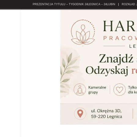
PREZENTACJA TYTUŁU – TYGODNIK 24LEGNICA – 24LUBIN
ROZKŁAD 