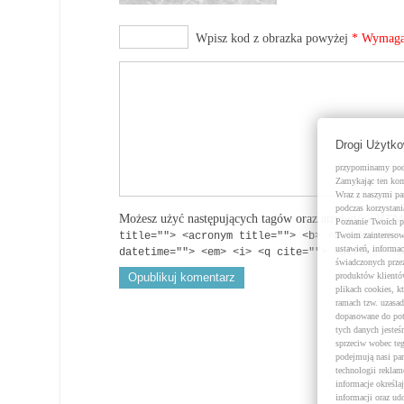
Wpisz kod z obrazka powyżej
* Wymag
Drogi Użytk
przypominamy pods
Zamykając ten komu
Wraz z naszymi par
podczas korzystani
Możesz użyć następujących tagów oraz atrybutów
HTM
Poznanie Twoich p
title=""> <acronym title=""> <b> <blockquote 
Twoim zainteresow
ustawień, informa
datetime=""> <em> <i> <q cite=""> <strike> <s
świadczonych prze
produktów klientó
plikach cookies, 
ramach tzw. uzasad
dopasowane do pot
tych danych jeste
sprzeciw wobec te
podejmują nasi pa
technologii rekla
informacje określa
informacji oraz u