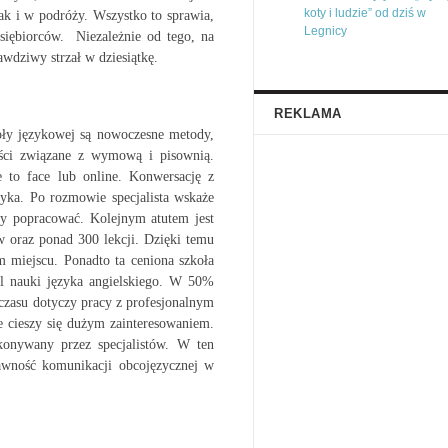
koty i ludzie” od dziś w
ak i w podróży. Wszystko to sprawia,
Legnicy
siębiorców. Niezależnie od tego, na
wdziwy strzał w dziesiątkę.
REKLAMA
ły językowej są nowoczesne metody,
ści związane z wymową i pisownią.
 to face lub online. Konwersację z
yka. Po rozmowie specjalista wskaże
ży popracować. Kolejnym atutem jest
w oraz ponad 300 lekcji. Dzięki temu
miejscu. Ponadto ta ceniona szkoła
l nauki języka angielskiego. W 50%
 czasu dotyczy pracy z profesjonalnym
e cieszy się dużym zainteresowaniem.
konywany przez specjalistów. W ten
wność komunikacji obcojęzycznej w