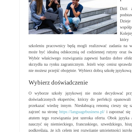
Dziś 
podst
Dzieje
współp
Kolej
który
szkoleniu pracownicy będą mogli realizować zadania na w
może być idealną odskocznią od codziennej rutyny oraz św
Wybór właściwego rozwiązania zapewni bardzo dobre efek
skrzydła na rynku zagranicznym. Jeżeli więc cenisz sprawdz
nie możesz przejść obojętnie. Wybierz dobrą szkołę językową
Wybierz doświadczenie
O wyborze szkoły językowej nie może decydować przy
doświadczonych ekspertów, którzy do perfekcji opanowali 
przekazać wiedzę innym. Niesłabnącą renomą cieszy się s
zajrzeć na stronę
https://languagebusiness.pl/
i zapoznać się
atutem tego rozwiązania jest szeroka oferta. Obok język
nauczyć się niemieckiego, francuskiego, szwedzkiego, hisz
podkreślają, że ich celem jest rozwijanie umiejętności jęz