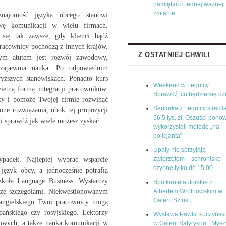
pamiętać o jednej ważnej
zmianie
znajomość języka obcego stanowi
awę komunikacji w wielu firmach.
 się tak zawsze, gdy klienci bądź
racownicy pochodzą z innych krajów.
Z OSTATNIEJ CHWILI
nym atutem jest rozwój zawodowy,
 zapewnia nauka. Po odpowiednim
yższych stanowiskach. Ponadto kurs
Weekend w Legnicy.
ietną formą integracji pracowników.
Sprawdź, co będzie się dz
ty i pomoże Twojej firmie rozwinąć
Seniorka z Legnicy stracił
one rozwiązania, obok tej propozycji
56,5 tys. zł. Oszuści pono
 i sprawdź jak wiele możesz zyskać.
wykorzystali metodę „na
policjanta”
Upały nie sprzyjają
zwierzętom – schronisko
padek. Najlepiej wybrać wsparcie
czynne tylko do 15.00
język obcy, a jednocześnie potrafią
zkoła Language Business. Wystarczy
Spotkanie autorskie z
 ze szczegółami. Niekwestionowanym
Albertem Wrotnowskim w
Galerii Sztuki
a angielskiego Twoi pracownicy mogą
pańskiego czy rosyjskiego. Lektorzy
Wystawa Pawła Kuczyńsk
ykowych, a także nauka komunikacji w
w Galerii Satyrykon. „Mysz