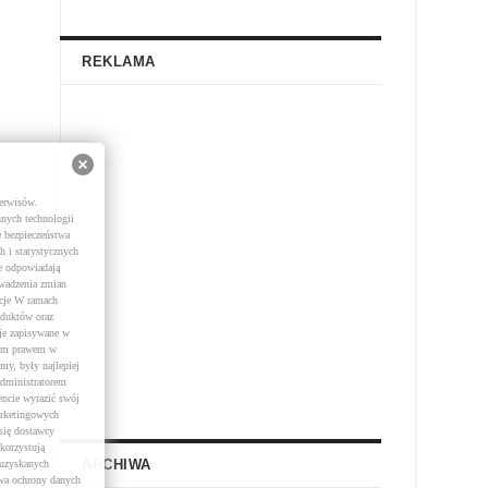
REKLAMA
serwisów.
nnych technologii
e bezpieczeństwa
h i statystycznych
re odpowiadają
owadzenia zmian
acje W ramach
oduktów oraz
je zapisywane w
ącym prawem w
my, były najlepiej
Administratorem
ncie wyrazić swój
arketingowych
się dostawcy
korzystują
ARCHIWA
 uzyskanych
awa ochrony danych