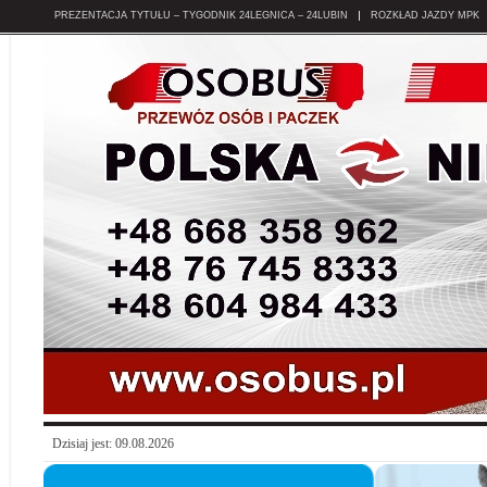
PREZENTACJA TYTUŁU – TYGODNIK 24LEGNICA – 24LUBIN
ROZKŁAD JAZDY MPK
Dzisiaj jest: 09.08.2026