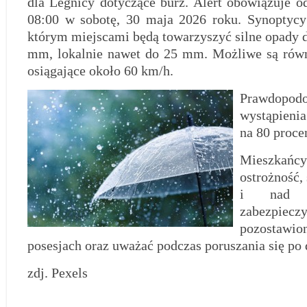
dla Legnicy dotyczące burz. Alert obowiązuje o
08:00 w sobotę, 30 maja 2026 roku. Synoptycy
którym miejscami będą towarzyszyć silne opady 
mm, lokalnie nawet do 25 mm. Możliwe są równ
osiągające około 60 km/h.
Prawdopodo
wystąpienia
na 80 proce
Mieszkańcy
ostrożność,
i nad 
zabezpie
pozostawio
posesjach oraz uważać podczas poruszania się po 
zdj. Pexels