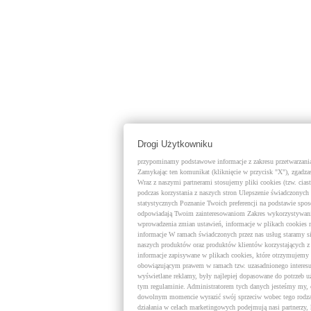
Drogi Użytkowniku
przypominamy podstawowe informacje z zakresu przetwarzania 
Zamykając ten komunikat (kliknięcie w przycisk "X"), zgadzas
Wraz z naszymi partnerami stosujemy pliki cookies (tzw. cias
podczas korzystania z naszych stron Ulepszenie świadczonych 
statystycznych Poznanie Twoich preferencji na podstawie spo
odpowiadają Twoim zainteresowaniom Zakres wykorzystywania
wprowadzenia zmian ustawień, informacje w plikach cookies
informacje W ramach świadczonych przez nas usług staramy s
naszych produktów oraz produktów klientów korzystających 
informacje zapisywane w plikach cookies, które otrzymujemy 
obowiązującym prawem w ramach tzw. uzasadnionego interesu 
wyświetlane reklamy, były najlepiej dopasowane do potrzeb 
tym regulaminie. Administratorem tych danych jesteśmy my, 
dowolnym momencie wyrazić swój sprzeciw wobec tego rodzaj
działania w celach marketingowych podejmują nasi partnerzy