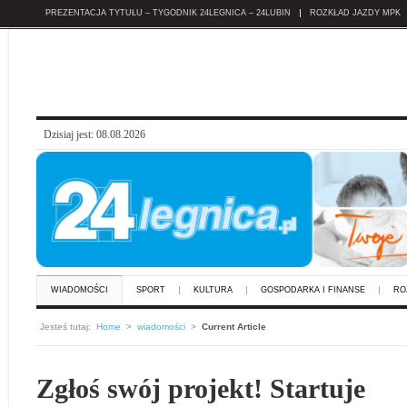
PREZENTACJA TYTUŁU – TYGODNIK 24LEGNICA – 24LUBIN
ROZKŁAD JAZDY MPK
Dzisiaj jest: 08.08.2026
WIADOMOŚCI
SPORT
KULTURA
GOSPODARKA I FINANSE
RO
Jesteś tutaj:
Home
>
wiadomości
>
Current Article
Zgłoś swój projekt! Startuje