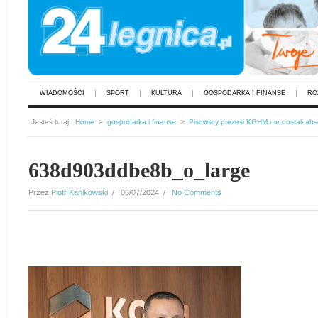
WIADOMOŚCI
SPORT
KULTURA
GOSPODARKA I FINANSE
RO
Jesteś tutaj:
Home
>
gospodarka i finanse
>
Pisowscy prezesi KGHM nie dostali abs
638d903ddbe8b_o_large
Przez
Piotr Kanikowski
/ 06/07/2024 /
No Comments