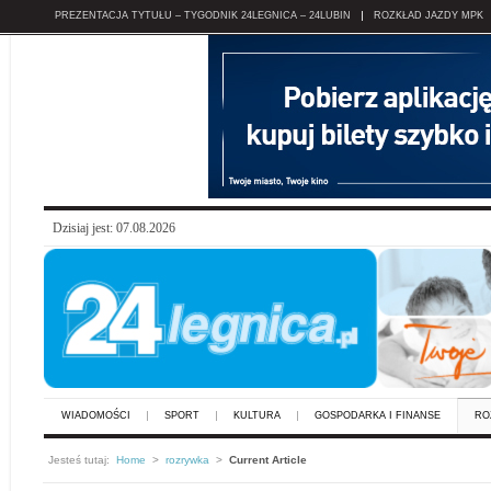
PREZENTACJA TYTUŁU – TYGODNIK 24LEGNICA – 24LUBIN
ROZKŁAD JAZDY MPK
Dzisiaj jest: 07.08.2026
WIADOMOŚCI
SPORT
KULTURA
GOSPODARKA I FINANSE
RO
Jesteś tutaj:
Home
>
rozrywka
>
Current Article