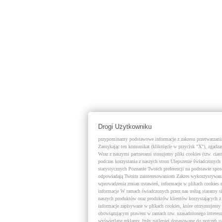
Drogi Użytkowniku
przypominamy podstawowe informacje z zakresu przetwarzania 
Zamykając ten komunikat (kliknięcie w przycisk "X"), zgadzas
Wraz z naszymi partnerami stosujemy pliki cookies (tzw. cias
podczas korzystania z naszych stron Ulepszenie świadczonych 
statystycznych Poznanie Twoich preferencji na podstawie spo
odpowiadają Twoim zainteresowaniom Zakres wykorzystywania
wprowadzenia zmian ustawień, informacje w plikach cookies
informacje W ramach świadczonych przez nas usług staramy s
naszych produktów oraz produktów klientów korzystających 
informacje zapisywane w plikach cookies, które otrzymujemy 
obowiązującym prawem w ramach tzw. uzasadnionego interesu 
wyświetlane reklamy, były najlepiej dopasowane do potrzeb 