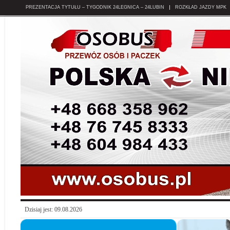
PREZENTACJA TYTUŁU – TYGODNIK 24LEGNICA – 24LUBIN
ROZKŁAD JAZDY MPK
Dzisiaj jest: 09.08.2026