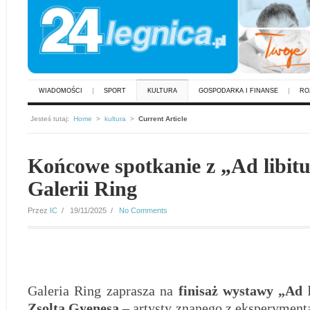
WIADOMOŚCI
SPORT
KULTURA
GOSPODARKA I FINANSE
RO
Jesteś tutaj:
Home
>
kultura
>
Current Article
Końcowe spotkanie z „Ad libi
Galerii Ring
Przez
IC
/ 19/11/2025 /
No Comments
Galeria Ring zaprasza na
finisaż wystawy „Ad 
Zsolta Gyenesa
– artysty znanego z eksperyment