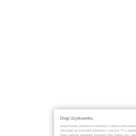
Drogi Użytkowniku
przypominamy podstawowe informacje z zakresu przetwarzania 
Zamykając ten komunikat (kliknięcie w przycisk "X"), zgadzas
Wraz z naszymi partnerami stosujemy pliki cookies (tzw. cias