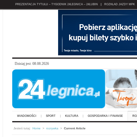
PREZENTACJA TYTUŁU – TYGODNIK 24LEGNICA – 24LUBIN
ROZKŁAD JAZDY MPK
Dzisiaj jest: 08.08.2026
WIADOMOŚCI
SPORT
KULTURA
GOSPODARKA I FINANSE
RO
Jesteś tutaj:
Home
>
rozrywka
>
Current Article