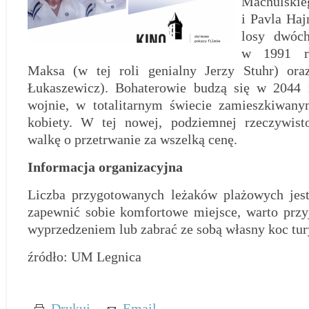
Machulskieg
i Pavla Haj
losy dwóc
w 1991 r
Maksa (w tej roli genialny Jerzy Stuhr) oraz
Łukaszewicz). Bohaterowie budzą się w 2044 r
wojnie, w totalitarnym świecie zamieszkiwany
kobiety. W tej nowej, podziemnej rzeczywist
walkę o przetrwanie za wszelką cenę.
Informacja organizacyjna
Liczba przygotowanych leżaków plażowych jest
zapewnić sobie komfortowe miejsce, warto prz
wyprzedzeniem lub zabrać ze sobą własny koc tur
źródło: UM Legnica
Drukuj
Email