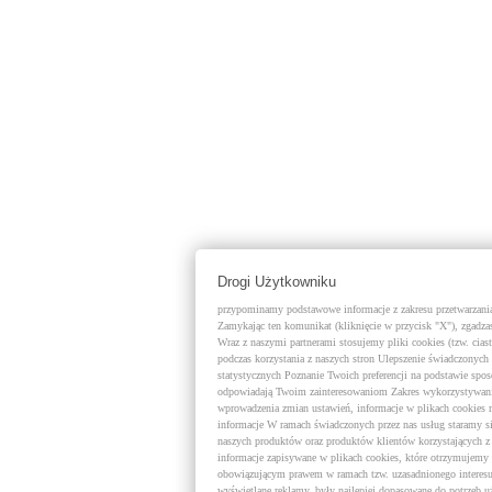
Drogi Użytkowniku
przypominamy podstawowe informacje z zakresu przetwarzania 
Zamykając ten komunikat (kliknięcie w przycisk "X"), zgadzas
Wraz z naszymi partnerami stosujemy pliki cookies (tzw. cias
podczas korzystania z naszych stron Ulepszenie świadczonych 
statystycznych Poznanie Twoich preferencji na podstawie spo
odpowiadają Twoim zainteresowaniom Zakres wykorzystywania
wprowadzenia zmian ustawień, informacje w plikach cookies
informacje W ramach świadczonych przez nas usług staramy s
naszych produktów oraz produktów klientów korzystających 
informacje zapisywane w plikach cookies, które otrzymujemy 
obowiązującym prawem w ramach tzw. uzasadnionego interesu 
wyświetlane reklamy, były najlepiej dopasowane do potrzeb 