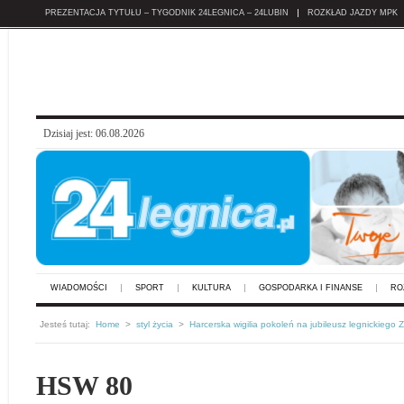
PREZENTACJA TYTUŁU – TYGODNIK 24LEGNICA – 24LUBIN
ROZKŁAD JAZDY MPK
Dzisiaj jest: 06.08.2026
WIADOMOŚCI
SPORT
KULTURA
GOSPODARKA I FINANSE
RO
Jesteś tutaj:
Home
>
styl życia
>
Harcerska wigilia pokoleń na jubileusz legnickiego 
HSW 80