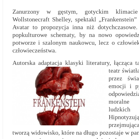
Zanurzony w gęstym, gotyckim klimaci
Wollstonecraft Shelley, spektakl „Frankenstein”
Avatar to propozycja inna niż dotychczasowe.
popkulturowe schematy, by na nowo opowiedzi
potworze i szalonym naukowcu, lecz o człowiek
człowieczeństwa.
Autorska adaptacja klasyki literatury, łącząca t
teatr światł
przez świa
emocji i p
odpowied
moralne
ludzki
Hipnotyz
przejmują
tworzą widowisko, które na długo pozostaje w pam