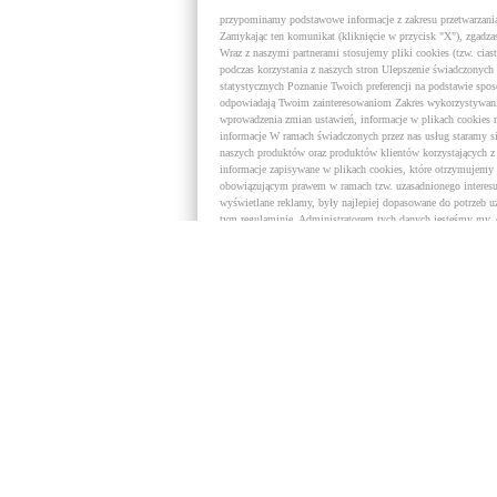
przypominamy podstawowe informacje z zakresu przetwarzania 
Zamykając ten komunikat (kliknięcie w przycisk "X"), zgadzas
Wraz z naszymi partnerami stosujemy pliki cookies (tzw. cias
podczas korzystania z naszych stron Ulepszenie świadczonych 
statystycznych Poznanie Twoich preferencji na podstawie spo
odpowiadają Twoim zainteresowaniom Zakres wykorzystywania
wprowadzenia zmian ustawień, informacje w plikach cookies
informacje W ramach świadczonych przez nas usług staramy s
naszych produktów oraz produktów klientów korzystających 
informacje zapisywane w plikach cookies, które otrzymujemy 
obowiązującym prawem w ramach tzw. uzasadnionego interesu 
wyświetlane reklamy, były najlepiej dopasowane do potrzeb 
tym regulaminie. Administratorem tych danych jesteśmy my, 
dowolnym momencie wyrazić swój sprzeciw wobec tego rodzaj
działania w celach marketingowych podejmują nasi partnerzy
partnerów znajdują się dostawcy technologii reklamowej, sie
gromadzą i wykorzystują informacje określające Twój sposób 
dopasowane do uzyskanych informacji oraz udostępniają je i
reformą prawa ochrony danych osobowych nasi partnerzy potrz
przypadku jej udzielenia nasi partnerzy będą mogli, w ramach
służących ocenie skuteczności podejmowanych działań market
brak jej udzielenia może wpłynąć na Twój komfort korzystan
nie tylko nieatrakcyjne, ale i drażniące dla odbiorcy. Zgodę 
Udzieloną zgodę możesz w każdej chwili wycofać, co jednak ni
zgody było niezgodne z prawem. Twoje prawa Masz pełne pr
dostępu do tych informacji, ich poprawiania, usunięcia lub o
zrealizowanie Twoich praw w odniesieniu do informacji zapisa
prywatności, z której dowiesz się między innymi o tzw. rozwi
trakcie korzystania z Internetu.