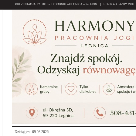
PREZENTACJA TYTUŁU – TYGODNIK 24LEGNICA – 24LUBIN
ROZKŁAD JAZDY MPK
Dzisiaj jest: 09.08.2026